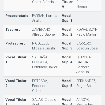
Oscar Alfredo
Titular
Rubens
9
Hector
Prosecretario
FARRAN, Lorena
Vocal
-
Analia
Sup. 1
Tesorero
ZAMBRANO,
Vocal
KOWALISZYN,
Alfredo Gabriel
Sup. 2
Pablo Martin
Protesorero
NICOLELLI,
Vocal
BARRERO,
Micaela Judith
Sup. 3
Joaquin José
Vocal Titular
SALDAÑA
Vocal
QUIROGA
1
FONSECA,
Sup. 4
GATICA,
Edmundo Javier
Leandro
Joaquin
Vocal Titular
ESTRADA,
Vocal
FERNANDEZ,
2
Federico
Sup. 5
Edgar Saul
Gabriel
Vocal Titular
SALAS, Claudio
Vocal
ARROYO,
3
Ariel
Sup. 6
Mercedes